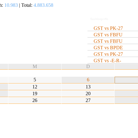
h:
10.983
| Total:
4.883.658
GST vs PK-27
GST vs FBFU
GST vs FBFU
GST vs BPDE
GST vs PK-27
GST vs -E-R-
M
D
5
6
12
13
19
20
26
27