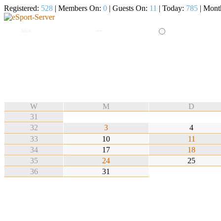
Registered:
528
| Members On:
0
| Guests On:
11
| Today:
785
| Mont
W
M
D
31
32
3
4
33
10
11
34
17
18
35
24
25
36
31