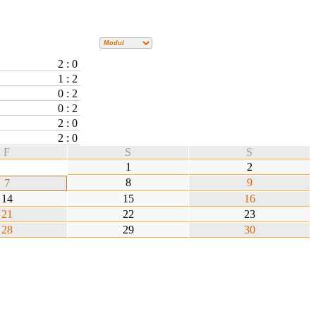
2 : 0
1 : 2
0 : 2
0 : 2
2 : 0
2 : 0
F
S
S
1
2
8
9
7
14
15
16
21
22
23
28
29
30