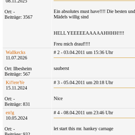
08.11.2025
Ein absolutes must have!!!! Die besten un
Ort: -
Mädels willig sind
Beiträge: 3567
HELL YEEEEEAAAAAHHHH!!!!
Freu mich drauf!!!!
Wallkecks
# 2 - 03.04.2011 um 15:36 Uhr
11.07.2026
sauberst
Ort: Ilbesheim
Beiträge: 567
Ki!!ereYe
# 3 - 05.04.2011 um 20:18 Uhr
15.11.2024
Nice
Ort: -
Beiträge: 831
en!g
# 4 - 08.04.2011 um 23:46 Uhr
10.05.2024
let start this mr. hankey carnage
Ort: -
Beiträge: 932