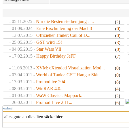
- 05.11.2025 -
Nur die Besten sterben jung - ...
(
2
)
- 01.09.2024 -
Eine Erschütterung der Macht!
(
0
)
- 13.07.2015 -
Offizieller Trailer: Call of D...
(
0
)
- 25.05.2015 -
GST wird 15!
(
3
)
- 04.05.2015 -
Star Wars VII
(
0
)
- 17.02.2015 -
Happy Birthday JeFF
(
7
)
- 11.08.2013 -
XVM: eXtended Visualization Mod...
(
0
)
- 03.04.2011 -
World of Tanks: GST Hangar Skin...
(
0
)
- 13.03.2011 -
Promodlive 204...
(
8
)
- 08.03.2011 -
WinRAR 4.0...
(
4
)
- 01.03.2011 -
WaW Classic - Mappack...
(
2
)
- 26.02.2011 -
Promod Live 2.11...
(
6
)
warhead
alles gute an die alten säcke hier