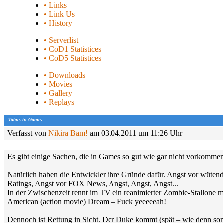
• Links
• Link Us
• History
• Serverlist
• CoD1 Statistices
• CoD5 Statistices
• Downloads
• Movies
• Gallery
• Replays
Tabus in Games
Verfasst von
Nikira Bam!
am 03.04.2011 um 11:26 Uhr
Es gibt einige Sachen, die in Games so gut wie gar nicht vorkommen.
Natürlich haben die Entwickler ihre Gründe dafür. Angst vor wütend
Ratings, Angst vor FOX News, Angst, Angst, Angst...
In der Zwischenzeit rennt im TV ein reanimierter Zombie-Stallone mi
American (action movie) Dream – Fuck yeeeeeah!
Dennoch ist Rettung in Sicht. Der Duke kommt (spät – wie denn sons