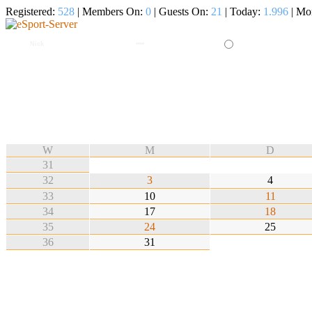
Registered:
528
| Members On:
0
| Guests On:
21
| Today:
1.996
| Mo
W
M
D
31
32
3
4
33
10
11
34
17
18
35
24
25
36
31