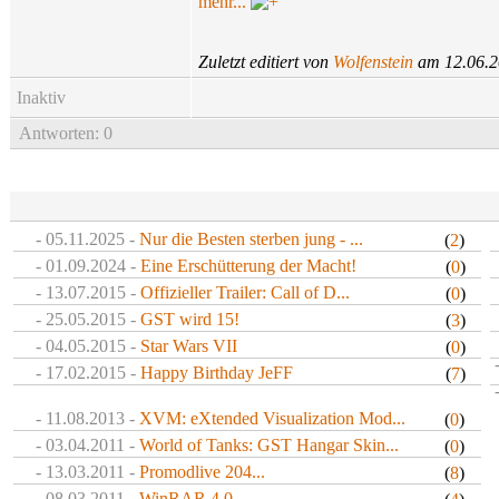
mehr...
Zuletzt editiert von
Wolfenstein
am 12.06.20
Inaktiv
Antworten: 0
- 05.11.2025 -
Nur die Besten sterben jung - ...
(
2
)
- 01.09.2024 -
Eine Erschütterung der Macht!
(
0
)
- 13.07.2015 -
Offizieller Trailer: Call of D...
(
0
)
- 25.05.2015 -
GST wird 15!
(
3
)
- 04.05.2015 -
Star Wars VII
(
0
)
- 17.02.2015 -
Happy Birthday JeFF
(
7
)
- 11.08.2013 -
XVM: eXtended Visualization Mod...
(
0
)
- 03.04.2011 -
World of Tanks: GST Hangar Skin...
(
0
)
- 13.03.2011 -
Promodlive 204...
(
8
)
- 08.03.2011 -
WinRAR 4.0...