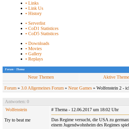
• Links
• Link Us
• History
• Serverlist
• CoD1 Statistices
• CoD5 Statistices
• Downloads
• Movies
• Gallery
• Replays
Forum - Thema
Neue Themen
Aktive Them
Forum
»
3.0 Allgemeines Forum
»
Neue Games
» Wolfenstein 2 - ich
Antworten: 0
Wolfenstein
# Thema - 12.06.2017 um 18:02 Uhr
Das Regime versucht, die USA zu germanis
Try to beat me
einem Jugendwohnheim des Regimes spiel