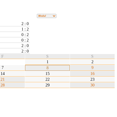
2 : 0
1 : 2
0 : 2
0 : 2
2 : 0
2 : 0
F
S
S
1
2
7
9
8
14
15
16
21
22
23
28
29
30