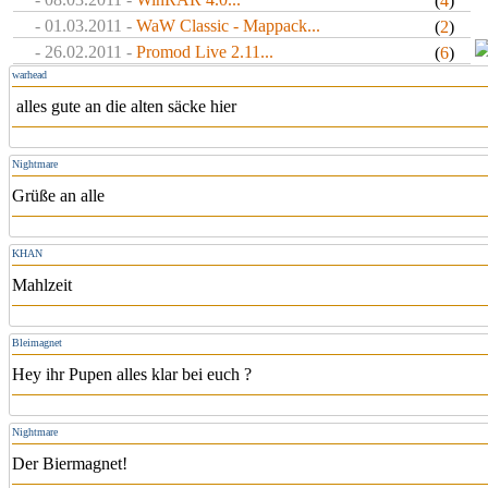
(
4
)
- 01.03.2011 -
WaW Classic - Mappack...
(
2
)
- 26.02.2011 -
Promod Live 2.11...
(
6
)
warhead
alles gute an die alten säcke hier
Nightmare
Grüße an alle
KHAN
Mahlzeit
Bleimagnet
Hey ihr Pupen alles klar bei euch ?
Nightmare
Der Biermagnet!