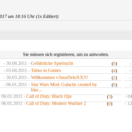
17 um 18:16 Uhr (1x Editiert)
Sie müssen sich registrieren, um zu antworten.
- 30.08.2011 -
Gefährliche Spielsucht
-
(
0
)
- 03.04.2011 -
Tabus in Games
-
(
4
)
- 30.03.2011 -
Willkommen v3nusDeluXX!!!
-
(
2
)
- 06.01.2011 -
Star Wars Mod: Galactic created by
-
(
0
)
blac...
- 06.01.2011 -
Call of Duty: Black Ops
- 0
(
3
)
- 06.01.2011 -
Call of Duty: Modern Warfare 2
- 1
(
0
)