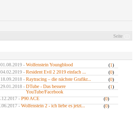
Seite
1
 01.08.2019 -
Wolfenstein Youngblood
(
1
)
 04.02.2019 -
Resident Evil 2 2019 einfach ...
(
0
)
 18.09.2018 -
Raytracing – die nächste Grafikr...
(
0
)
 29.01.2018 -
DTube - Das bessere
(
1
)
YouTube/Facebook
4.12.2017 -
P90 ACE
(
0
)
2.06.2017 -
Wolfenstein 2 - ich liebe es jetzt...
(
0
)