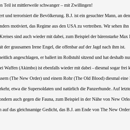
 Teil ist mittlerweile schwanger – mit Zwillingen!
rt und terrorisiert die Bevölkerung. B.J. ist ein gesuchter Mann, an d
sonders motiviert, das Regime aus den USA zu vertreiben. Wir sehen ih
 Kreises sind auch wieder mit dabei, zum Beispiel der bärenstarke Max
t der grausamen Irene Engel, die offenbar auf der Jagd nach ihm ist.
itlich angeschlagen, er ballert im Rollstuhl sitzend und hat deshalb nu
 Waffen (Akimbo) ist ebenfalls wieder mit dabei - diesmal sogar frei ko
ern (The New Order) und einem Rohr (The Old Blood) diesmal eine Han
kehr, etwa die Supersoldaten und natürlich die Panzerhunde. Auf letzte
sondern auch gegen die Fauna, zum Beispiel in der Nähe von New Orlea
 auf das gleichnamige Gedicht, das B.J. am Ende von The New Order rez