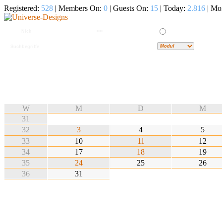
Registered:
528
| Members On:
0
| Guests On:
15
| Today:
2.816
| Mo
W
M
D
M
31
32
3
4
5
33
10
11
12
34
17
18
19
35
24
25
26
36
31