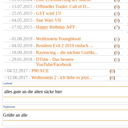
- 13.07.2015 -
Offizieller Trailer: Call of D...
(
0
)
- 25.05.2015 -
GST wird 15!
(
3
)
- 04.05.2015 -
Star Wars VII
(
0
)
- 17.02.2015 -
Happy Birthday JeFF
(
7
)
- 01.08.2019 -
Wolfenstein Youngblood
(
1
)
- 04.02.2019 -
Resident Evil 2 2019 einfach ...
(
0
)
- 18.09.2018 -
Raytracing – die nächste Grafikr...
(
0
)
- 29.01.2018 -
DTube - Das bessere
(
1
)
YouTube/Facebook
- 04.12.2017 -
P90 ACE
(
0
)
- 12.06.2017 -
Wolfenstein 2 - ich liebe es jetzt...
(
0
)
warhead
alles gute an die alten säcke hier
Nightmare
Grüße an alle