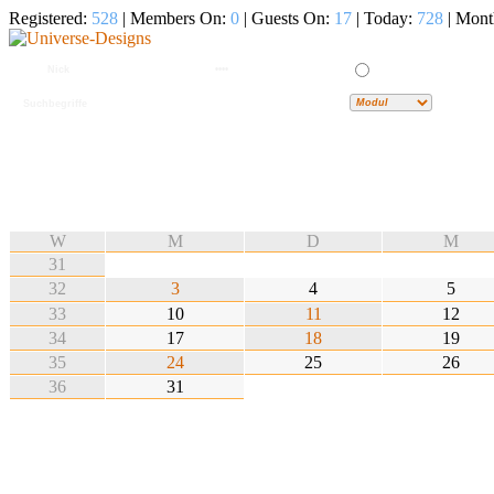
Registered:
528
| Members On:
0
| Guests On:
17
| Today:
728
| Mont
W
M
D
M
31
32
3
4
5
33
10
11
12
34
17
18
19
35
24
25
26
36
31