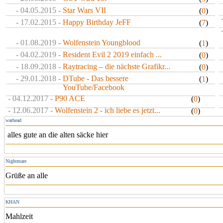
- 04.05.2015 -
Star Wars VII
(
0
)
- 17.02.2015 -
Happy Birthday JeFF
(
7
)
- 01.08.2019 -
Wolfenstein Youngblood
(
1
)
- 04.02.2019 -
Resident Evil 2 2019 einfach ...
(
0
)
- 18.09.2018 -
Raytracing – die nächste Grafikr...
(
0
)
- 29.01.2018 -
DTube - Das bessere
(
1
)
YouTube/Facebook
- 04.12.2017 -
P90 ACE
(
0
)
- 12.06.2017 -
Wolfenstein 2 - ich liebe es jetzt...
(
0
)
warhead
alles gute an die alten säcke hier
Nightmare
Grüße an alle
KHAN
Mahlzeit