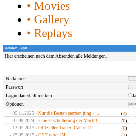
• Movies
• Gallery
• Replays
Benutzer - Login
Hier erscheinen nach dem Absenden alle Meldungen.
Nickname
Passwort
Login dauerhaft merken
J
Optionen
- 05.11.2025 -
Nur die Besten sterben jung - ...
(
2
)
- 01.09.2024 -
Eine Erschütterung der Macht!
(
0
)
- 13.07.2015 -
Offizieller Trailer: Call of D...
(
0
)
- 25.05.2015 -
GST wird 15!
(
3
)