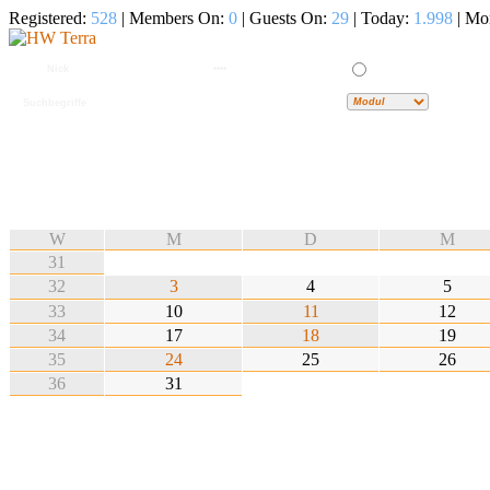
Registered:
528
| Members On:
0
| Guests On:
29
| Today:
1.998
| Mo
W
M
D
M
31
32
3
4
5
33
10
11
12
34
17
18
19
35
24
25
26
36
31