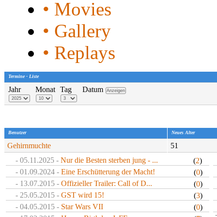
• Movies
• Gallery
• Replays
Termine - Liste
Jahr
Monat
Tag
Datum
Benutzer
Neues Alter
Gehirnmuchte
51
- 05.11.2025 -
Nur die Besten sterben jung - ...
(
2
)
- 01.09.2024 -
Eine Erschütterung der Macht!
(
0
)
- 13.07.2015 -
Offizieller Trailer: Call of D...
(
0
)
- 25.05.2015 -
GST wird 15!
(
3
)
- 04.05.2015 -
Star Wars VII
(
0
)