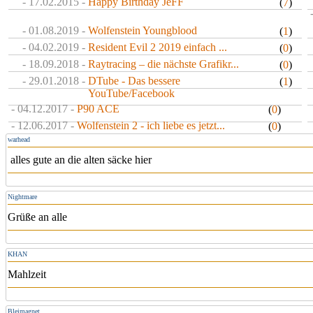
- 17.02.2015 -
Happy Birthday JeFF
(
7
)
- 01.08.2019 -
Wolfenstein Youngblood
(
1
)
- 04.02.2019 -
Resident Evil 2 2019 einfach ...
(
0
)
- 18.09.2018 -
Raytracing – die nächste Grafikr...
(
0
)
- 29.01.2018 -
DTube - Das bessere
(
1
)
YouTube/Facebook
- 04.12.2017 -
P90 ACE
(
0
)
- 12.06.2017 -
Wolfenstein 2 - ich liebe es jetzt...
(
0
)
warhead
alles gute an die alten säcke hier
Nightmare
Grüße an alle
KHAN
Mahlzeit
Bleimagnet