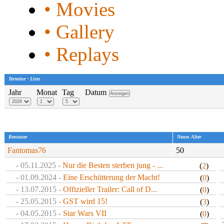
• Movies
• Gallery
• Replays
Termine - Liste
Jahr
Monat
Tag
Datum
Benutzer
Neues Alter
Fantomas76
50
- 05.11.2025 -
Nur die Besten sterben jung - ...
(
2
)
- 01.09.2024 -
Eine Erschütterung der Macht!
(
0
)
- 13.07.2015 -
Offizieller Trailer: Call of D...
(
0
)
- 25.05.2015 -
GST wird 15!
(
3
)
- 04.05.2015 -
Star Wars VII
(
0
)