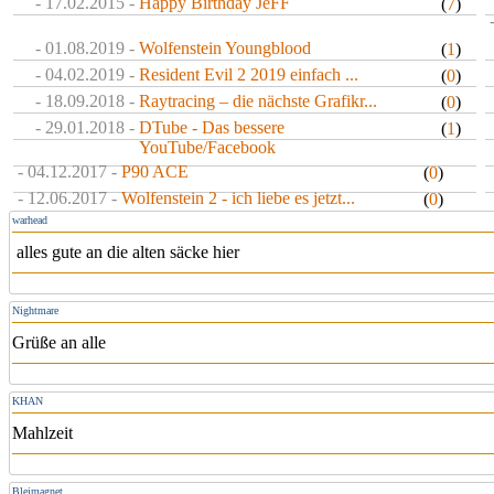
- 17.02.2015 -
Happy Birthday JeFF
(
7
)
- 01.08.2019 -
Wolfenstein Youngblood
(
1
)
- 04.02.2019 -
Resident Evil 2 2019 einfach ...
(
0
)
- 18.09.2018 -
Raytracing – die nächste Grafikr...
(
0
)
- 29.01.2018 -
DTube - Das bessere
(
1
)
YouTube/Facebook
- 04.12.2017 -
P90 ACE
(
0
)
- 12.06.2017 -
Wolfenstein 2 - ich liebe es jetzt...
(
0
)
warhead
alles gute an die alten säcke hier
Nightmare
Grüße an alle
KHAN
Mahlzeit
Bleimagnet