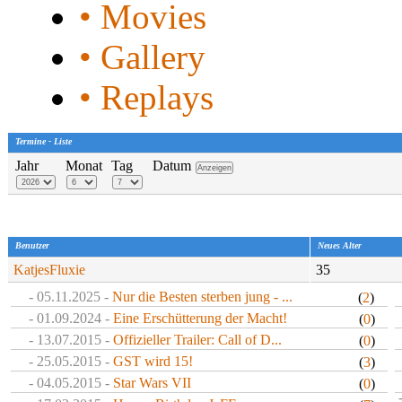
• Movies
• Gallery
• Replays
Termine - Liste
Jahr
Monat
Tag
Datum
Benutzer
Neues Alter
KatjesFluxie
35
- 05.11.2025 -
Nur die Besten sterben jung - ...
(
2
)
- 01.09.2024 -
Eine Erschütterung der Macht!
(
0
)
- 13.07.2015 -
Offizieller Trailer: Call of D...
(
0
)
- 25.05.2015 -
GST wird 15!
(
3
)
- 04.05.2015 -
Star Wars VII
(
0
)