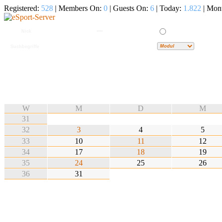
Registered:
528
| Members On:
0
| Guests On:
6
| Today:
1.822
| Mon
W
M
D
M
31
32
3
4
5
33
10
11
12
34
17
18
19
35
24
25
26
36
31