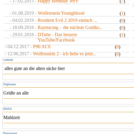
- 17.02.2015 -
Happy Birthday JeFF
(
7
)
- 01.08.2019 -
Wolfenstein Youngblood
(
1
)
- 04.02.2019 -
Resident Evil 2 2019 einfach ...
(
0
)
- 18.09.2018 -
Raytracing – die nächste Grafikr...
(
0
)
- 29.01.2018 -
DTube - Das bessere
(
1
)
YouTube/Facebook
- 04.12.2017 -
P90 ACE
(
0
)
- 12.06.2017 -
Wolfenstein 2 - ich liebe es jetzt...
(
0
)
warhead
alles gute an die alten säcke hier
Nightmare
Grüße an alle
KHAN
Mahlzeit
Bleimagnet