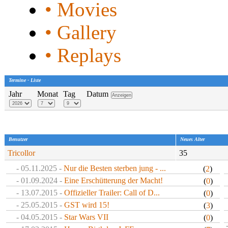
• Movies
• Gallery
• Replays
Termine - Liste
Jahr
Monat
Tag
Datum
Benutzer
Neues Alter
Tricollor
35
- 05.11.2025 -
Nur die Besten sterben jung - ...
(
2
)
- 01.09.2024 -
Eine Erschütterung der Macht!
(
0
)
- 13.07.2015 -
Offizieller Trailer: Call of D...
(
0
)
- 25.05.2015 -
GST wird 15!
(
3
)
- 04.05.2015 -
Star Wars VII
(
0
)