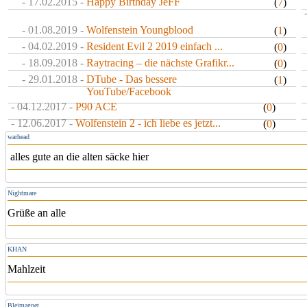
- 17.02.2015 -
Happy Birthday JeFF
(
7
)
- 01.08.2019 -
Wolfenstein Youngblood
(
1
)
- 04.02.2019 -
Resident Evil 2 2019 einfach ...
(
0
)
- 18.09.2018 -
Raytracing – die nächste Grafikr...
(
0
)
- 29.01.2018 -
DTube - Das bessere
(
1
)
YouTube/Facebook
- 04.12.2017 -
P90 ACE
(
0
)
- 12.06.2017 -
Wolfenstein 2 - ich liebe es jetzt...
(
0
)
warhead
alles gute an die alten säcke hier
Nightmare
Grüße an alle
KHAN
Mahlzeit
Bleimagnet