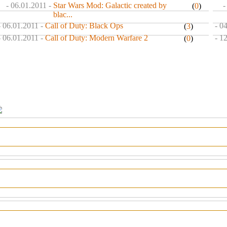
- 06.01.2011 -
Star Wars Mod: Galactic created by
-
(
0
)
blac...
- 06.01.2011 -
Call of Duty: Black Ops
- 0
(
3
)
- 06.01.2011 -
Call of Duty: Modern Warfare 2
- 1
(
0
)