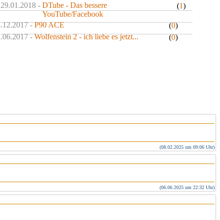
 29.01.2018 -
DTube - Das bessere
(
1
)
YouTube/Facebook
4.12.2017 -
P90 ACE
(
0
)
2.06.2017 -
Wolfenstein 2 - ich liebe es jetzt...
(
0
)
(08.02.2025 um 09:06 Uhr)
(06.06.2025 um 22:32 Uhr)