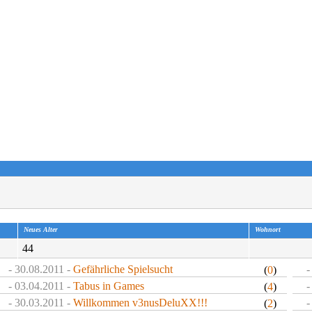
Neues Alter
Wohnort
44
- 30.08.2011 -
Gefährliche Spielsucht
-
(
0
)
- 03.04.2011 -
Tabus in Games
-
(
4
)
- 30.03.2011 -
Willkommen v3nusDeluXX!!!
-
(
2
)