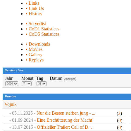
• Links
• Link Us
• History
• Serverlist
• CoD1 Statistices
• CoD5 Statistices
• Downloads
• Movies
• Gallery
• Replays
Termine - Liste
Jahr
Monat
Tag
Datum
Benutzer
Vojnik
- 05.11.2025 -
Nur die Besten sterben jung - ...
(
2
)
- 01.09.2024 -
Eine Erschütterung der Macht!
(
0
)
- 13.07.2015 -
Offizieller Trailer: Call of D...
(
0
)