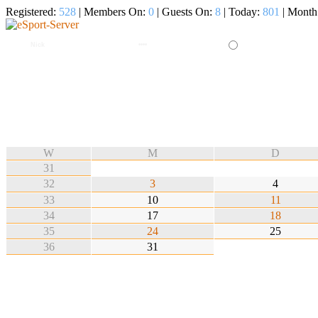
Registered:
528
| Members On:
0
| Guests On:
8
| Today:
801
| Month
W
M
D
31
32
3
4
33
10
11
34
17
18
35
24
25
36
31