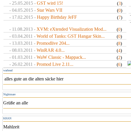
- 25.05.2015 -
GST wird 15!
(
3
)
- 04.05.2015 -
Star Wars VII
(
0
)
- 17.02.2015 -
Happy Birthday JeFF
(
7
)
- 11.08.2013 -
XVM: eXtended Visualization Mod...
(
0
)
- 03.04.2011 -
World of Tanks: GST Hangar Skin...
(
0
)
- 13.03.2011 -
Promodlive 204...
(
8
)
- 08.03.2011 -
WinRAR 4.0...
(
4
)
- 01.03.2011 -
WaW Classic - Mappack...
(
2
)
- 26.02.2011 -
Promod Live 2.11...
(
6
)
warhead
alles gute an die alten säcke hier
Nightmare
Grüße an alle
KHAN
Mahlzeit