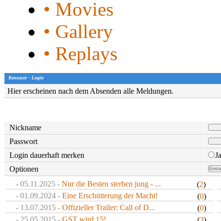
• Movies
• Gallery
• Replays
Benutzer - Login
Hier erscheinen nach dem Absenden alle Meldungen.
Nickname
Passwort
Login dauerhaft merken
J
Optionen
- 05.11.2025 -
Nur die Besten sterben jung - ...
(
2
)
- 01.09.2024 -
Eine Erschütterung der Macht!
(
0
)
- 13.07.2015 -
Offizieller Trailer: Call of D...
(
0
)
- 25.05.2015 -
GST wird 15!
(
3
)