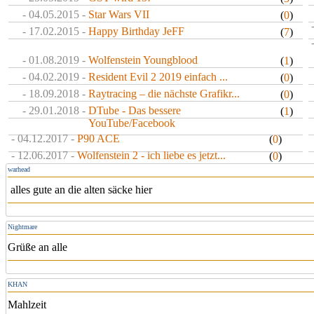
- 04.05.2015 -
Star Wars VII
(
0
)
- 17.02.2015 -
Happy Birthday JeFF
(
7
)
- 01.08.2019 -
Wolfenstein Youngblood
(
1
)
- 04.02.2019 -
Resident Evil 2 2019 einfach ...
(
0
)
- 18.09.2018 -
Raytracing – die nächste Grafikr...
(
0
)
- 29.01.2018 -
DTube - Das bessere
(
1
)
YouTube/Facebook
- 04.12.2017 -
P90 ACE
(
0
)
- 12.06.2017 -
Wolfenstein 2 - ich liebe es jetzt...
(
0
)
warhead
alles gute an die alten säcke hier
Nightmare
Grüße an alle
KHAN
Mahlzeit