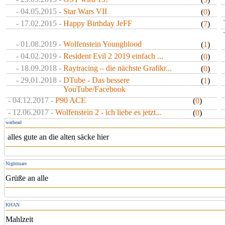
- 04.05.2015 -
Star Wars VII
(
0
)
- 17.02.2015 -
Happy Birthday JeFF
(
7
)
- 01.08.2019 -
Wolfenstein Youngblood
(
1
)
- 04.02.2019 -
Resident Evil 2 2019 einfach ...
(
0
)
- 18.09.2018 -
Raytracing – die nächste Grafikr...
(
0
)
- 29.01.2018 -
DTube - Das bessere
(
1
)
YouTube/Facebook
- 04.12.2017 -
P90 ACE
(
0
)
- 12.06.2017 -
Wolfenstein 2 - ich liebe es jetzt...
(
0
)
warhead
alles gute an die alten säcke hier
Nightmare
Grüße an alle
KHAN
Mahlzeit