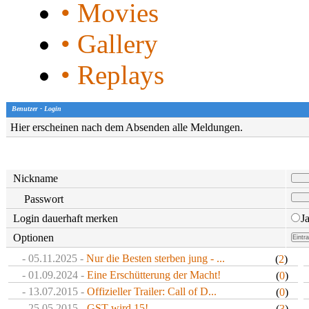
• Movies
• Gallery
• Replays
Benutzer - Login
Hier erscheinen nach dem Absenden alle Meldungen.
Nickname
Passwort
Login dauerhaft merken
J
Optionen
- 05.11.2025 -
Nur die Besten sterben jung - ...
(
2
)
- 01.09.2024 -
Eine Erschütterung der Macht!
(
0
)
- 13.07.2015 -
Offizieller Trailer: Call of D...
(
0
)
- 25.05.2015 -
GST wird 15!
(
3
)