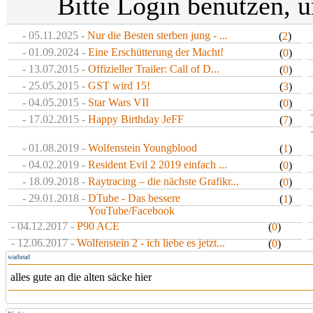
Bitte Login benutzen,
- 05.11.2025 -
Nur die Besten sterben jung - ...
(
2
)
- 01.09.2024 -
Eine Erschütterung der Macht!
(
0
)
- 13.07.2015 -
Offizieller Trailer: Call of D...
(
0
)
- 25.05.2015 -
GST wird 15!
(
3
)
- 04.05.2015 -
Star Wars VII
(
0
)
- 17.02.2015 -
Happy Birthday JeFF
(
7
)
- 01.08.2019 -
Wolfenstein Youngblood
(
1
)
- 04.02.2019 -
Resident Evil 2 2019 einfach ...
(
0
)
- 18.09.2018 -
Raytracing – die nächste Grafikr...
(
0
)
- 29.01.2018 -
DTube - Das bessere
(
1
)
YouTube/Facebook
- 04.12.2017 -
P90 ACE
(
0
)
- 12.06.2017 -
Wolfenstein 2 - ich liebe es jetzt...
(
0
)
warhead
alles gute an die alten säcke hier