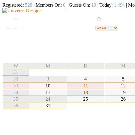
Registered:
528
| Members On:
0
| Guests On:
19
| Today:
1.494
| Mo
W
M
D
M
31
32
3
4
5
33
10
11
12
34
17
18
19
35
24
25
26
36
31