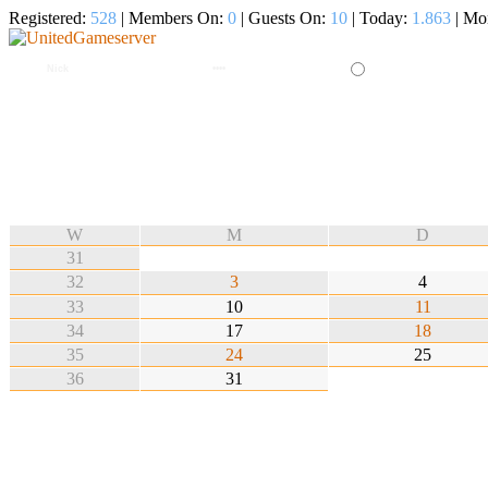
Registered:
528
| Members On:
0
| Guests On:
10
| Today:
1.863
| Mo
W
M
D
31
32
3
4
33
10
11
34
17
18
35
24
25
36
31