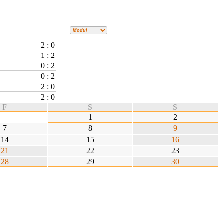
2 : 0
1 : 2
0 : 2
0 : 2
2 : 0
2 : 0
F
S
S
1
2
7
8
9
14
15
16
21
22
23
28
29
30