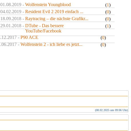
 01.08.2019 -
Wolfenstein Youngblood
(
1
)
 04.02.2019 -
Resident Evil 2 2019 einfach ...
(
0
)
 18.09.2018 -
Raytracing – die nächste Grafikr...
(
0
)
 29.01.2018 -
DTube - Das bessere
(
1
)
YouTube/Facebook
4.12.2017 -
P90 ACE
(
0
)
2.06.2017 -
Wolfenstein 2 - ich liebe es jetzt...
(
0
)
(08.02.2025 um 09:06 Uhr)