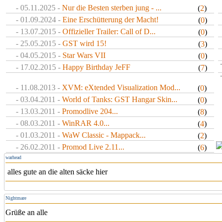
- 05.11.2025 -
Nur die Besten sterben jung - ...
(
2
)
- 01.09.2024 -
Eine Erschütterung der Macht!
(
0
)
- 13.07.2015 -
Offizieller Trailer: Call of D...
(
0
)
- 25.05.2015 -
GST wird 15!
(
3
)
- 04.05.2015 -
Star Wars VII
(
0
)
- 17.02.2015 -
Happy Birthday JeFF
(
7
)
- 11.08.2013 -
XVM: eXtended Visualization Mod...
(
0
)
- 03.04.2011 -
World of Tanks: GST Hangar Skin...
(
0
)
- 13.03.2011 -
Promodlive 204...
(
8
)
- 08.03.2011 -
WinRAR 4.0...
(
4
)
- 01.03.2011 -
WaW Classic - Mappack...
(
2
)
- 26.02.2011 -
Promod Live 2.11...
(
6
)
warhead
alles gute an die alten säcke hier
Nightmare
Grüße an alle