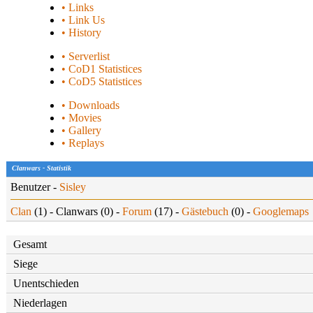
• Links
• Link Us
• History
• Serverlist
• CoD1 Statistices
• CoD5 Statistices
• Downloads
• Movies
• Gallery
• Replays
Clanwars - Statistik
Benutzer -
Sisley
Clan
(1) - Clanwars (0) -
Forum
(17) -
Gästebuch
(0) -
Googlemaps
Gesamt
Siege
Unentschieden
Niederlagen