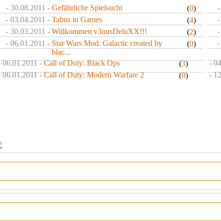
- 30.08.2011 -
Gefährliche Spielsucht
-
(
0
)
- 03.04.2011 -
Tabus in Games
-
(
4
)
- 30.03.2011 -
Willkommen v3nusDeluXX!!!
-
(
2
)
- 06.01.2011 -
Star Wars Mod: Galactic created by
-
(
0
)
blac...
- 06.01.2011 -
Call of Duty: Black Ops
- 0
(
3
)
- 06.01.2011 -
Call of Duty: Modern Warfare 2
- 1
(
0
)