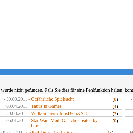
wurde nicht gefunden. Falls Sie dies für eine Fehlfunktion halten, kont
- 30.08.2011 -
Gefährliche Spielsucht
-
(
0
)
- 03.04.2011 -
Tabus in Games
-
(
4
)
- 30.03.2011 -
Willkommen v3nusDeluXX!!!
-
(
2
)
- 06.01.2011 -
Star Wars Mod: Galactic created by
-
(
0
)
blac...
- 06.01.2011 -
Call of Duty: Black Ops
- 0
(
3
)