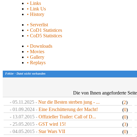
• Links
• Link Us
• History
• Serverlist
• CoD1 Statistices
• CoD5 Statistices
• Downloads
• Movies
• Gallery
• Replays
Fehler - Datei nicht vorhanden
Die von Ihnen angeforderte Seite 
- 05.11.2025 -
Nur die Besten sterben jung - ...
(
2
)
- 01.09.2024 -
Eine Erschütterung der Macht!
(
0
)
- 13.07.2015 -
Offizieller Trailer: Call of D...
(
0
)
- 25.05.2015 -
GST wird 15!
(
3
)
- 04.05.2015 -
Star Wars VII
(
0
)