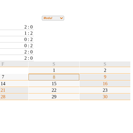
2 : 0
1 : 2
0 : 2
0 : 2
2 : 0
2 : 0
F
S
S
1
2
7
9
8
14
15
16
21
22
23
28
29
30