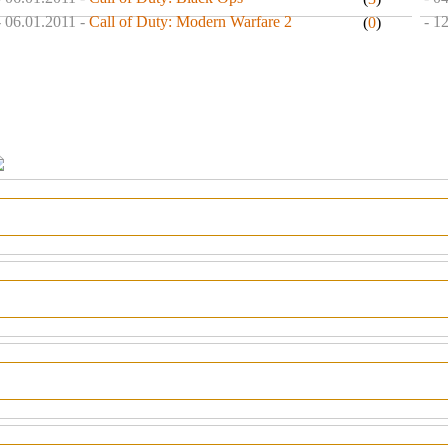
- 06.01.2011 -
Call of Duty: Modern Warfare 2
- 1
(
0
)