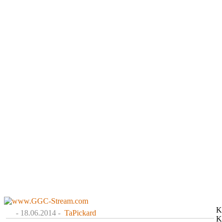
K
- 18.06.2014 -
TaPickard
K