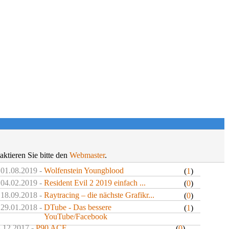
aktieren Sie bitte den
Webmaster
.
 01.08.2019 -
Wolfenstein Youngblood
(
1
)
 04.02.2019 -
Resident Evil 2 2019 einfach ...
(
0
)
 18.09.2018 -
Raytracing – die nächste Grafikr...
(
0
)
 29.01.2018 -
DTube - Das bessere
(
1
)
YouTube/Facebook
4.12.2017 -
P90 ACE
(
0
)