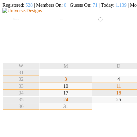
Registered:
528
| Members On:
0
| Guests On:
71
| Today:
1.139
| Mo
W
M
D
31
32
3
4
33
10
11
34
17
18
35
24
25
36
31