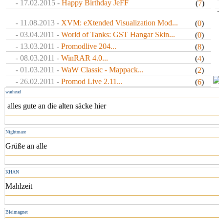
- 17.02.2015 -
Happy Birthday JeFF
(
7
)
- 11.08.2013 -
XVM: eXtended Visualization Mod...
(
0
)
- 03.04.2011 -
World of Tanks: GST Hangar Skin...
(
0
)
- 13.03.2011 -
Promodlive 204...
(
8
)
- 08.03.2011 -
WinRAR 4.0...
(
4
)
- 01.03.2011 -
WaW Classic - Mappack...
(
2
)
- 26.02.2011 -
Promod Live 2.11...
(
6
)
warhead
alles gute an die alten säcke hier
Nightmare
Grüße an alle
KHAN
Mahlzeit
Bleimagnet