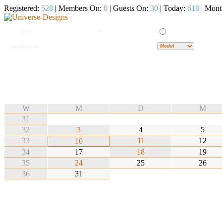
Registered:
528
| Members On:
0
| Guests On:
30
| Today:
618
| Mont
W
M
D
M
31
32
3
4
5
33
11
12
10
34
17
18
19
35
24
25
26
36
31