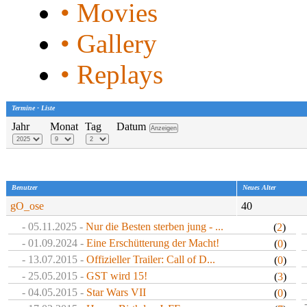
• Movies
• Gallery
• Replays
Termine - Liste
Jahr
Monat
Tag
Datum
Benutzer
Neues Alter
gO_ose
40
- 05.11.2025 -
Nur die Besten sterben jung - ...
(
2
)
- 01.09.2024 -
Eine Erschütterung der Macht!
(
0
)
- 13.07.2015 -
Offizieller Trailer: Call of D...
(
0
)
- 25.05.2015 -
GST wird 15!
(
3
)
- 04.05.2015 -
Star Wars VII
(
0
)