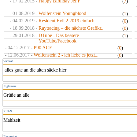
- 17.02.2015 -
Happy Birthday JeFF
(
7
)
- 01.08.2019 -
Wolfenstein Youngblood
(
1
)
- 04.02.2019 -
Resident Evil 2 2019 einfach ...
(
0
)
- 18.09.2018 -
Raytracing – die nächste Grafikr...
(
0
)
- 29.01.2018 -
DTube - Das bessere
(
1
)
YouTube/Facebook
- 04.12.2017 -
P90 ACE
(
0
)
- 12.06.2017 -
Wolfenstein 2 - ich liebe es jetzt...
(
0
)
warhead
alles gute an die alten säcke hier
Nightmare
Grüße an alle
KHAN
Mahlzeit
Bleimagnet