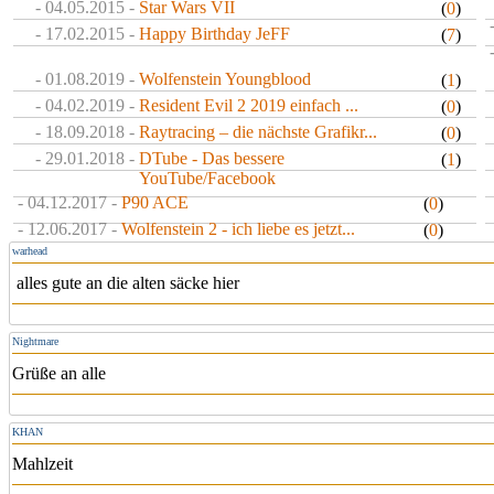
- 04.05.2015 -
Star Wars VII
(
0
)
- 17.02.2015 -
Happy Birthday JeFF
(
7
)
- 01.08.2019 -
Wolfenstein Youngblood
(
1
)
- 04.02.2019 -
Resident Evil 2 2019 einfach ...
(
0
)
- 18.09.2018 -
Raytracing – die nächste Grafikr...
(
0
)
- 29.01.2018 -
DTube - Das bessere
(
1
)
YouTube/Facebook
- 04.12.2017 -
P90 ACE
(
0
)
- 12.06.2017 -
Wolfenstein 2 - ich liebe es jetzt...
(
0
)
warhead
alles gute an die alten säcke hier
Nightmare
Grüße an alle
KHAN
Mahlzeit