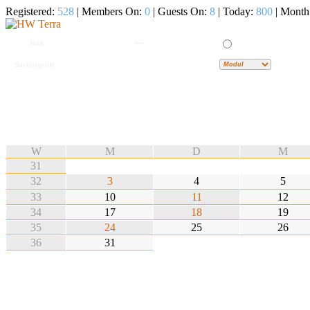
Registered:
528
| Members On:
0
| Guests On:
8
| Today:
800
| Month
W
M
D
M
31
32
3
4
5
33
10
11
12
34
17
18
19
35
24
25
26
36
31