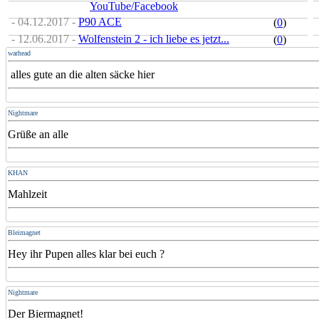
YouTube/Facebook
- 04.12.2017 -
P90 ACE
(
0
)
- 12.06.2017 -
Wolfenstein 2 - ich liebe es jetzt...
(
0
)
warhead
alles gute an die alten säcke hier
Nightmare
Grüße an alle
KHAN
Mahlzeit
Bleimagnet
Hey ihr Pupen alles klar bei euch ?
Nightmare
Der Biermagnet!