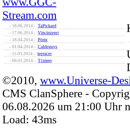
- 18.06.2014 -
TaPickard
- 17.06.2014 -
Vincinzerei
- 18.04.2014 -
Pömi
- 01.04.2014 -
Cableguys
- 11.03.2014 -
teeracer
- 09.01.2014 -
T1mmy
©2010,
www.Universe-Desi
CMS ClanSphere - Copyri
06.08.2026 um 21:00 Uhr 
Load: 43ms