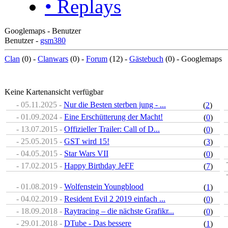
• Replays
Googlemaps - Benutzer
Benutzer -
gsm380
Clan
(0) -
Clanwars
(0) -
Forum
(12) -
Gästebuch
(0) - Googlemaps
Keine Kartenansicht verfügbar
- 05.11.2025 -
Nur die Besten sterben jung - ...
(
2
)
- 01.09.2024 -
Eine Erschütterung der Macht!
(
0
)
- 13.07.2015 -
Offizieller Trailer: Call of D...
(
0
)
- 25.05.2015 -
GST wird 15!
(
3
)
- 04.05.2015 -
Star Wars VII
(
0
)
- 17.02.2015 -
Happy Birthday JeFF
(
7
)
- 01.08.2019 -
Wolfenstein Youngblood
(
1
)
- 04.02.2019 -
Resident Evil 2 2019 einfach ...
(
0
)
- 18.09.2018 -
Raytracing – die nächste Grafikr...
(
0
)
- 29.01.2018 -
DTube - Das bessere
(
1
)