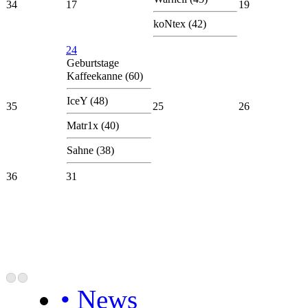
34
17
19
koNtex (42)
24
Geburtstage
Kaffeekanne (60)
IceY (48)
35
25
26
Matr1x (40)
Sahne (38)
36
31
• News