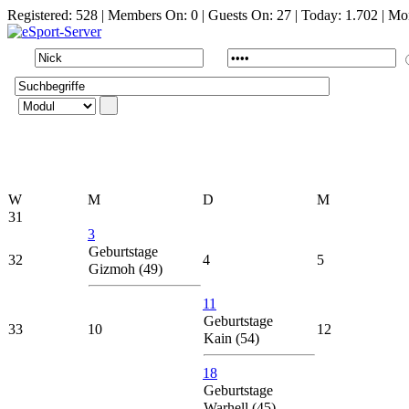
Registered:
528
| Members On:
0
| Guests On:
27
| Today:
1.702
| Mo
W
M
D
M
31
3
Geburtstage
32
4
5
Gizmoh (49)
11
Geburtstage
33
10
12
Kain (54)
18
Geburtstage
Warhell (45)