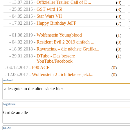
- 13.07.2015 -
Offizieller Trailer: Call of D...
(
0
)
- 25.05.2015 -
GST wird 15!
(
3
)
- 04.05.2015 -
Star Wars VII
(
0
)
- 17.02.2015 -
Happy Birthday JeFF
(
7
)
- 01.08.2019 -
Wolfenstein Youngblood
(
1
)
- 04.02.2019 -
Resident Evil 2 2019 einfach ...
(
0
)
- 18.09.2018 -
Raytracing – die nächste Grafikr...
(
0
)
- 29.01.2018 -
DTube - Das bessere
(
1
)
YouTube/Facebook
- 04.12.2017 -
P90 ACE
(
0
)
- 12.06.2017 -
Wolfenstein 2 - ich liebe es jetzt...
(
0
)
warhead
alles gute an die alten säcke hier
Nightmare
Grüße an alle
KHAN