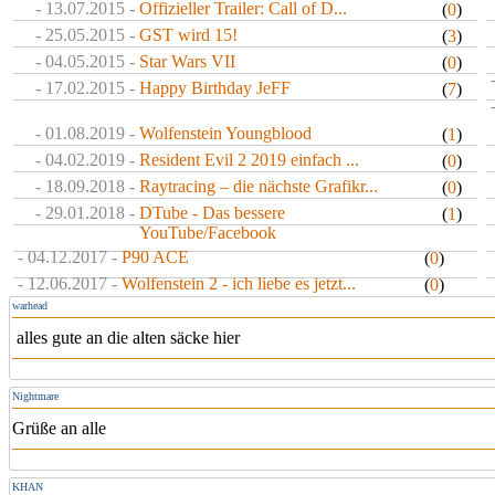
- 13.07.2015 -
Offizieller Trailer: Call of D...
(
0
)
- 25.05.2015 -
GST wird 15!
(
3
)
- 04.05.2015 -
Star Wars VII
(
0
)
- 17.02.2015 -
Happy Birthday JeFF
(
7
)
- 01.08.2019 -
Wolfenstein Youngblood
(
1
)
- 04.02.2019 -
Resident Evil 2 2019 einfach ...
(
0
)
- 18.09.2018 -
Raytracing – die nächste Grafikr...
(
0
)
- 29.01.2018 -
DTube - Das bessere
(
1
)
YouTube/Facebook
- 04.12.2017 -
P90 ACE
(
0
)
- 12.06.2017 -
Wolfenstein 2 - ich liebe es jetzt...
(
0
)
warhead
alles gute an die alten säcke hier
Nightmare
Grüße an alle
KHAN